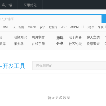
客户端
应用优化
搜：
XML
人工智能
Oracle
php
数据库
JSP
ASP.NET
比特币
乐视
程
电脑知识
网页制作
电子商务
聊天室类
源码
分享
据库
服务器
在线手册
社区论坛
投票调查
++开发工具
暂无更多数据