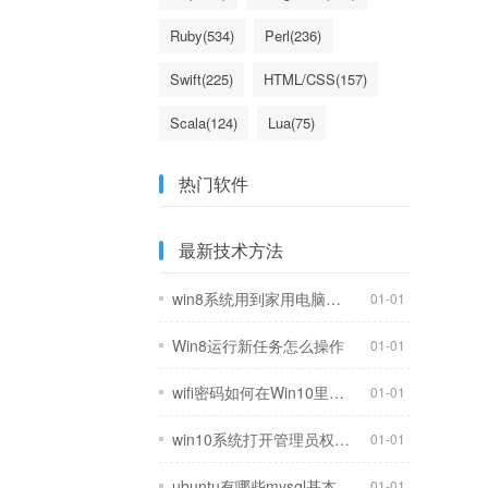
Ruby(534)
Perl(236)
Swift(225)
HTML/CSS(157)
Scala(124)
Lua(75)
ErLang(63)
Delphi/Pascal(62)
热门软件
最新技术方法
win8系统用到家用电脑上会不会浪费
01-01
Win8运行新任务怎么操作
01-01
wifi密码如何在Win10里查看
01-01
win10系统打开管理员权限办法
01-01
ubuntu有哪些mysql基本操作命令
01-01