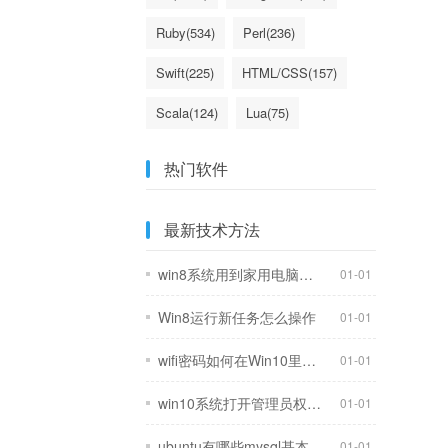
Ruby(534)
Perl(236)
Swift(225)
HTML/CSS(157)
Scala(124)
Lua(75)
ErLang(63)
Delphi/Pascal(62)
热门软件
最新技术方法
win8系统用到家用电脑上会不会浪费
01-01
Win8运行新任务怎么操作
01-01
wifi密码如何在Win10里查看
01-01
win10系统打开管理员权限办法
01-01
ubuntu有哪些mysql基本操作命令
01-01