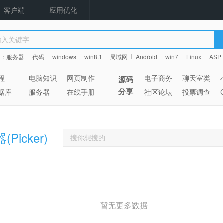
客户端
应用优化
搜：
服务器
代码
windows
win8.1
局域网
Android
win7
Linux
ASP
程
电脑知识
网页制作
电子商务
聊天室类
源码
分享
据库
服务器
在线手册
社区论坛
投票调查
Picker)
暂无更多数据