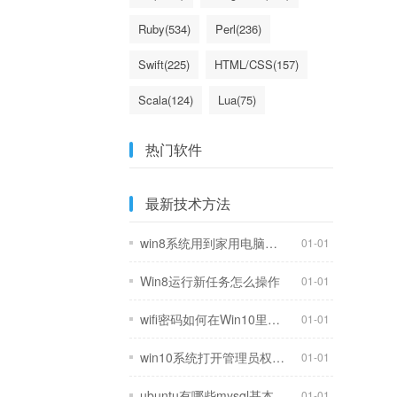
Ruby(534)
Perl(236)
Swift(225)
HTML/CSS(157)
Scala(124)
Lua(75)
ErLang(63)
Delphi/Pascal(62)
热门软件
最新技术方法
win8系统用到家用电脑上会不会浪费
01-01
Win8运行新任务怎么操作
01-01
wifi密码如何在Win10里查看
01-01
win10系统打开管理员权限办法
01-01
ubuntu有哪些mysql基本操作命令
01-01