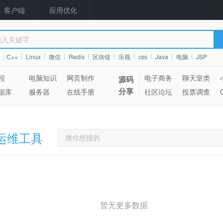
客户端
应用优化
搜：
C++
Linux
微信
Redis
区块链
乐视
css
Java
电脑
JSP
程
电脑知识
网页制作
电子商务
聊天室类
源码
分享
据库
服务器
在线手册
社区论坛
投票调查
运维工具
暂无更多数据