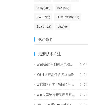
Ruby(534)
Perl(236)
Swift(225)
HTML/CSS(157)
Scala(124)
Lua(75)
ErLang(63)
Delphi/Pascal(62)
热门软件
最新技术方法
win8系统用到家用电脑上会不会浪费
01-01
Win8运行新任务怎么操作
01-01
wifi密码如何在Win10里查看
01-01
win10系统打开管理员权限办法
01-01
ubuntu有哪些mysql基本操作命令
01-01