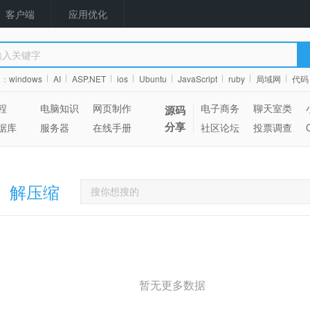
客户端
应用优化
搜：
windows
AI
ASP.NET
ios
Ubuntu
JavaScript
ruby
局域网
代码
程
电脑知识
网页制作
电子商务
聊天室类
源码
分享
据库
服务器
在线手册
社区论坛
投票调查
、解压缩
暂无更多数据