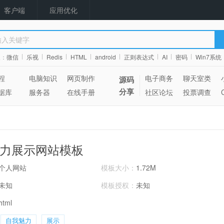
客户端
应用优化
搜：
微信
乐视
Redis
HTML
android
正则表达式
AI
密码
Win7系统
程
电脑知识
网页制作
电子商务
聊天室类
源码
分享
据库
服务器
在线手册
社区论坛
投票调查
力展示网站模板
个人网站
模板大小：
1.72M
未知
模板授权：
未知
html
自我魅力
展示