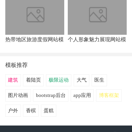
热带地区旅游度假网站模
个人形象魅力展现网站模
板免费下载
板免费下载
模板推荐
建筑
着陆页
极限运动
大气
医生
图片动画
bootstrap后台
app应用
博客框架
户外
香槟
蛋糕