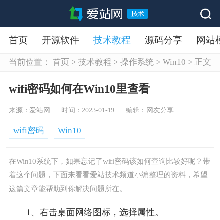
首页
开源软件
技术教程
源码分享
网站
当前位置：
首页
>
技术教程
>
操作系统
>
Win10
>
正文
wifi密码如何在Win10里查看
来源：爱站网
时间：2023-01-19
编辑：网友分享
wifi密码
Win10
在Win10系统下，如果忘记了wifi密码该如何查询比较好呢？带
着这个问题，下面来看看爱站技术频道小编整理的资料，希望
这篇文章能帮助到你解决问题所在。
1、右击桌面网络图标，选择属性。