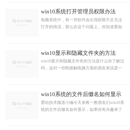
win10系统打开管理员权限办法
电脑系统中，有一些软件会出现权限不足无法
打开的情况，那么在这个问题上，你知道要如
何打开管理员权限吗？别着急，爱站技术频道
网站小编这就来告诉你怎么操作比较妥当。
win10显示和隐藏文件夹的方法
win10显示和隐藏文件夹的方法是什么你了解过
吗，这对一些刚接触电脑方面的朋友来说是一
个难题，为了你们能更好学习，小编在此提供
了资料，给需要的朋友进行了简单的图文说
明。
win10系统的文件后缀名如何显示
爱站技术频道小编今天来教一教朋友们win10系
统的文件后缀名如何显示，如果你有兴趣来了
解一下的话，下面这篇文章一定不能错过了，
希望技术小编所分享的知识点能让你学到知