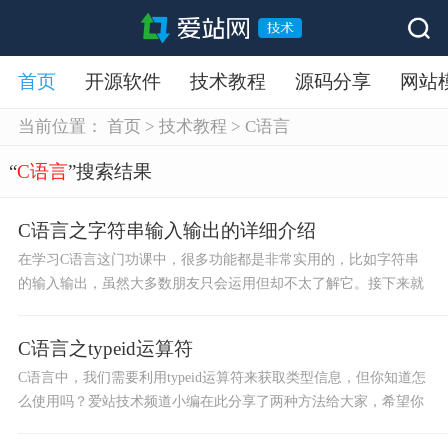
首页
开源软件
技术教程
源码分享
网站
当前位置：
首页
>
技术教程
>
C语言
“
C语言
”搜索结果
C语言之字符串输入输出的详细介绍
在学习C语言这门功课中，很多功能都是非常实用的，比如字符串
的输入输出，虽然大多数朋友只会运用但却不太了解它。接下来就
让爱站技术频道小编给大家来详细介绍下吧！
C语言之typeid运算符
C语言中，我们需要利用typeid运算符来获取类型信息，但你知道怎
么使用吗？爱站技术频道小编在此分享了两种方法给大家，希望你
们能从中获取知识，欢迎大家随时参考。