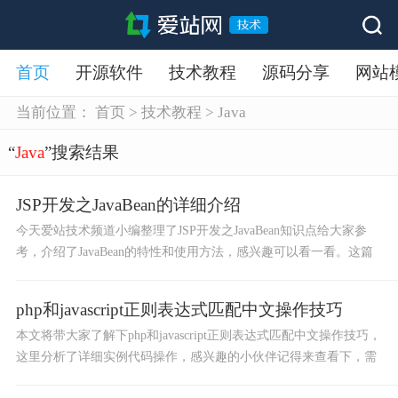
首页
开源软件
技术教程
源码分享
网站
当前位置：
首页
>
技术教程
>
Java
“
Java
”搜索结果
JSP开发之JavaBean的详细介绍
今天爱站技术频道小编整理了JSP开发之JavaBean知识点给大家参
考，介绍了JavaBean的特性和使用方法，感兴趣可以看一看。这篇
文章内容多少会对你工作有所帮助，希望朋友们可以耐心看完。
php和javascript正则表达式匹配中文操作技巧
本文将带大家了解下php和javascript正则表达式匹配中文操作技巧，
这里分析了详细实例代码操作，感兴趣的小伙伴记得来查看下，需
要的话直接复制粘贴使用也可以，希望文章不会让你失望。